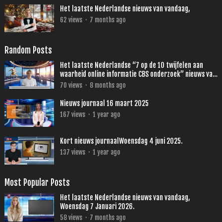
Het laatste Nederlandse nieuws van vandaag,
62
views
·
7 months ago
Random Posts
Het laatste Nederlandse “7 op de 10 twijfelen aan
waarheid online informatie CBS onderzoek” nieuws van
vandaag, Vrijdag 5 December 2025.
70
views
·
8 months ago
Nieuws journaal 16 maart 2025
167
views
·
1 year ago
Kort nieuws journaalWoensdag 4 juni 2025.
137
views
·
1 year ago
Most Popular Posts
Het laatste Nederlandse nieuws van vandaag,
Woensdag 7 Januari 2026.
58
views
·
7 months ago