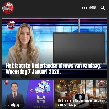
MENU
Het laatste Nederlandse nieuws van vandaag,
Woensdag 7 Januari 2026.
Het laatste Nederlandse nieuws
Uitnodging
van vandaag,