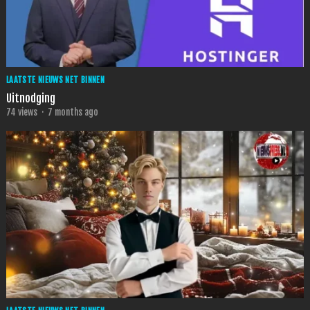
LAATSTE NIEUWS NET BINNEN
Uitnodging
74
views
·
7 months ago