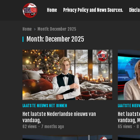
Home
Privacy Policy and News Sources.
Discl
Home
Month:
December 2025
Month:
December 2025
LAATSTE NIEUWS NET BINNEN
LAATSTE NIEU
Het laatste Nederlandse nieuws van
Het laatst
vandaag,
vandaag, 
62
views
·
7 months ago
65
views
·
8