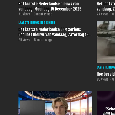
Het laatste Nederlandse nieuws van
Het laatst
vandaag, Maandag 15 December 2025.
vandaag, 
71
views
·
8 months ago
77
views
·
8
LAATSTE NIEUWS NET BINNEN
Het laatste Nederlandse 3FM Serious
Request nieuws van vandaag, Zaterdag 13
December 2025.
85
views
·
8 months ago
LAATSTE NIEU
Hoe bereid 
80
views
·
8