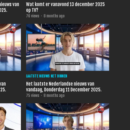
nieuws van
Wat komt er vanavond 13 december 2025
er 2025.
op TV?
76
views
·
8 months ago
LAATSTE NIEUWS NET BINNEN
van
Het laatste Nederlandse nieuws van
025.
vandaag, Donderdag 11 December 2025.
75
views
·
8 months ago