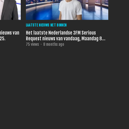
LAATSTE NIEUWS NET BINNEN
nieuws van
Het laatste Nederlandse 3FM Serious
25.
Request nieuws van vandaag, Maandag 8
December 2025.
75
views
·
8 months ago