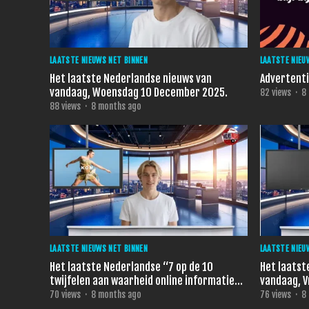
LAATSTE NIEUWS NET BINNEN
LAATSTE NIEU
Het laatste Nederlandse nieuws van
Advertent
vandaag, Woensdag 10 December 2025.
82
views
·
8
88
views
·
8 months ago
LAATSTE NIEUWS NET BINNEN
LAATSTE NIEU
Het laatste Nederlandse “7 op de 10
Het laatst
twijfelen aan waarheid online informatie
CBS onderzoek” nieuws van vandaag,
70
views
·
8 months ago
76
views
·
8
Vrijdag 5 December 2025.