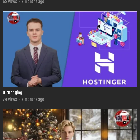
58
views
·
7 months ago
Uitnodging
74
views
·
7 months ago