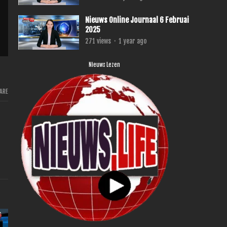
Nieuws Online Journaal 6 Februai
2025
271
views
·
1 year ago
Nieuws Lezen
ARE