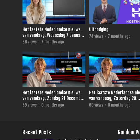
Het laatste Nederlandse nieuws
Uitnodging
van vandaag, Woensdag 7 Januari
74
views
·
7 months ago
2026.
58
views
·
7 months ago
Het laatste Nederlandse nieuws
Het laatste Nederlandse ni
van vandaag, Zondag 21 December
van vandaag, Zaterdag 20
2025.
December 2025.
69
views
·
8 months ago
68
views
·
8 months ago
Recent Posts
Random P