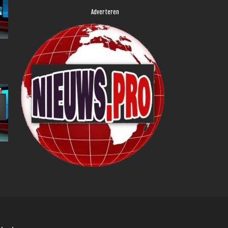
Adverteren
s
s