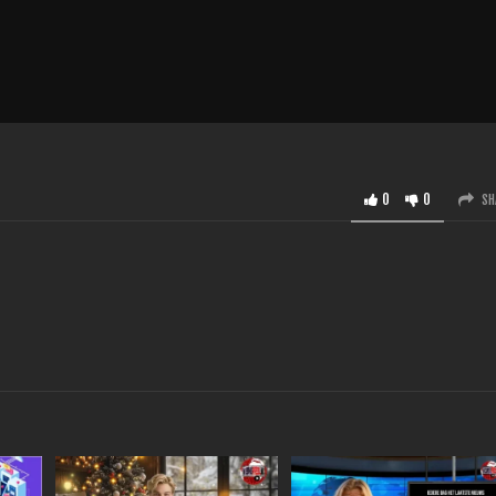
0
0
SH