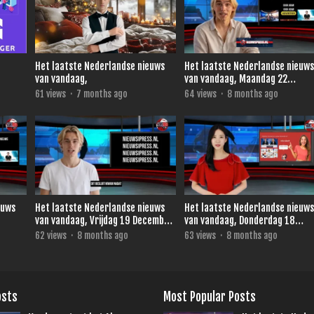
Het laatste Nederlandse nieuws
Het laatste Nederlandse nieuw
van vandaag,
van vandaag, Maandag 22
December 2025.
61
views
·
7 months ago
64
views
·
8 months ago
euws
Het laatste Nederlandse nieuws
Het laatste Nederlandse nieuw
van vandaag, Vrijdag 19 December
van vandaag, Donderdag 18
2025.
December 2025.
62
views
·
8 months ago
63
views
·
8 months ago
osts
Most Popular Posts