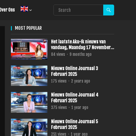
Over Ons
MOST POPULAR
Het laatste Aku-Ik nieuws van
vandaag, Maandag 17 November
2025.
84
views
·
9 months ago
Nieuws Online Journaal 3
Februari 2025
175
views
·
2 years ago
Nieuws Online Journaal 4
Februari 2025
375
views
·
1 year ago
Nieuws Online Journaal 5
Februari 2025
251
views
·
1 year ago