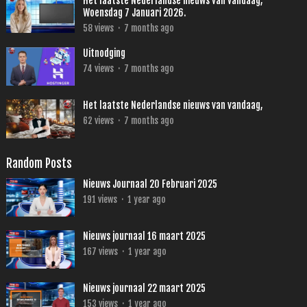
Het laatste Nederlandse nieuws van vandaag,
Woensdag 7 Januari 2026.
58
views
·
7 months ago
Uitnodging
74
views
·
7 months ago
Het laatste Nederlandse nieuws van vandaag,
62
views
·
7 months ago
Random Posts
Nieuws Journaal 20 Februari 2025
191
views
·
1 year ago
Nieuws journaal 16 maart 2025
167
views
·
1 year ago
Nieuws journaal 22 maart 2025
153
views
·
1 year ago