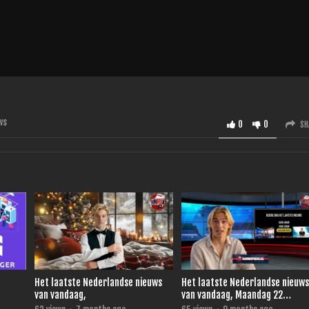
ws
0
0
SH
Het laatste Nederlandse nieuws
Het laatste Nederlandse nieuw
van vandaag,
van vandaag, Maandag 22
December 2025.