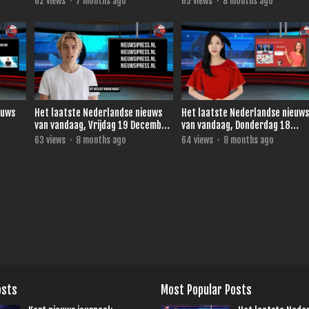
62
views
·
7 months ago
65
views
·
8 months ago
euws
Het laatste Nederlandse nieuws
Het laatste Nederlandse nieuw
van vandaag, Vrijdag 19 December
van vandaag, Donderdag 18
2025.
December 2025.
63
views
·
8 months ago
64
views
·
8 months ago
osts
Most Popular Posts