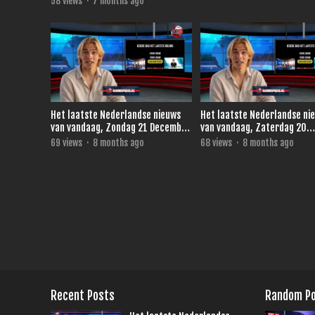
58
views
·
7 months ago
Het laatste Nederlandse nieuws
Het laatste Nederlandse ni
van vandaag, Zondag 21 December
van vandaag, Zaterdag 20
2025.
December 2025.
69
views
·
8 months ago
68
views
·
8 months ago
Recent Posts
Random P