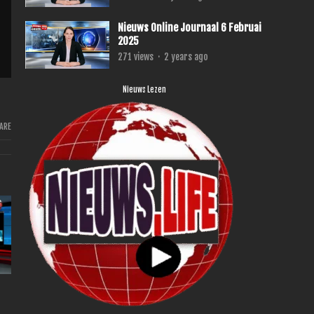
Nieuws Online Journaal 6 Februai
2025
271
views
·
2 years ago
Nieuws Lezen
ARE
s