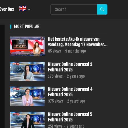
Over Ons
MOST POPULAR
Het laatste Aku-Ik nieuws van
vandaag, Maandag 17 November
2025.
85
views
·
9 months ago
Nieuws Online Journaal 3
Februari 2025
175
views
·
2 years ago
Nieuws Online Journaal 4
Februari 2025
375
views
·
2 years ago
Nieuws Online Journaal 5
Februari 2025
251
views
·
2 years ago