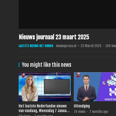
Nieuws journaal 23 maart 2025
nieuwspress.nl
—
23 March 2025
·
150
vie
LAATSTE NIEUWS NET BINNEN
You might like this news
Het laatste Nederlandse nieuws
Uitnodging
van vandaag, Woensdag 7 Januari
74
views
·
7 months ago
2026.