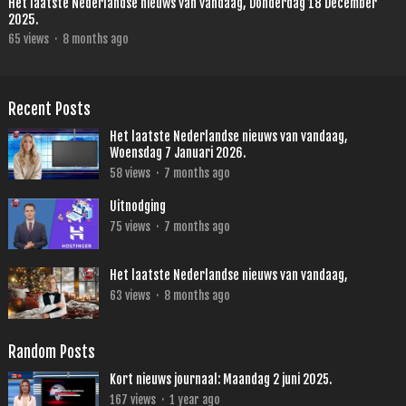
Het laatste Nederlandse nieuws van vandaag, Donderdag 18 December
2025.
65
views
·
8 months ago
Recent Posts
Het laatste Nederlandse nieuws van vandaag,
Woensdag 7 Januari 2026.
58
views
·
7 months ago
Uitnodging
75
views
·
7 months ago
Het laatste Nederlandse nieuws van vandaag,
63
views
·
8 months ago
Random Posts
Kort nieuws journaal: Maandag 2 juni 2025.
167
views
·
1 year ago