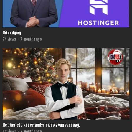
Uitnodging
74
views
·
7 months ago
Het laatste Nederlandse nieuws van vandaag,
62
views
·
7 months ago