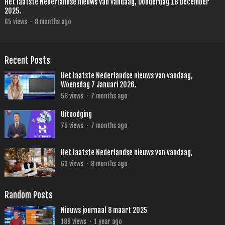
Het laatste Nederlandse nieuws van vandaag, Donderdag 18 December
2025.
65
views
·
8 months ago
Recent Posts
Het laatste Nederlandse nieuws van vandaag,
Woensdag 7 Januari 2026.
58
views
·
7 months ago
Uitnodging
75
views
·
7 months ago
Het laatste Nederlandse nieuws van vandaag,
63
views
·
8 months ago
Random Posts
Nieuws journaal 8 maart 2025
189
views
·
1 year ago